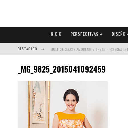
INICIO
PERSPECTIVAS
DISEÑO
DESTACADO
MULTIOFICINAS / AMOBLARE / TREZE – ESPECIAL I
ABAD VERGARA ARQUITECTOS – ESPECIAL INTERIOR
_MG_9825_2015041092459
COLINEAL – ESPECIAL INTERIORISMO & DECORACIÓN
ADRIANA HOYOS DESIGN STUDIO – ESPECIAL INTER