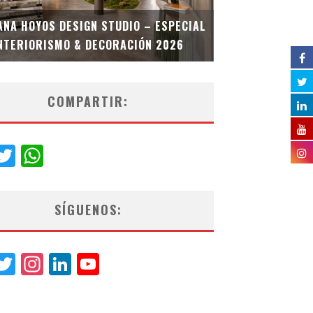
MULTIOFICINA
ANA HOYOS DESIGN STUDIO – ESPECIAL
ESPECIAL INT
NTERIORISMO & DECORACIÓN 2026
COMPARTIR:
acebook
Twitter
WhatsApp
SÍGUENOS:
acebook
Twitter
Instagram
LinkedIn
YouTube
Channel