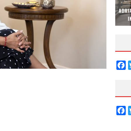
MUBB DESIGN STUDIO – ESPECIAL
ADRI
INTERIORISMO & DECORACIÓN 2026
I
F
F