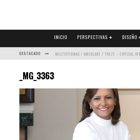
INICIO
PERSPECTIVAS
DISEÑO
DESTACADO
MULTIOFICINAS / AMOBLARE / TREZE – ESPECIAL I
ABAD VERGARA ARQUITECTOS – ESPECIAL INTERIOR
_MG_3363
COLINEAL – ESPECIAL INTERIORISMO & DECORACIÓN
ADRIANA HOYOS DESIGN STUDIO – ESPECIAL INTER