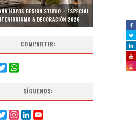
MULTIOFICINA
ANA HOYOS DESIGN STUDIO – ESPECIAL
ESPECIAL INT
NTERIORISMO & DECORACIÓN 2026
COMPARTIR:
acebook
Twitter
WhatsApp
SÍGUENOS:
acebook
Twitter
Instagram
LinkedIn
YouTube
Channel