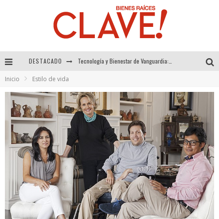
Tecnología y Bienestar de Vanguardia: El Inodoro Inteligente Neotech de FV.
DESTACADO
Sector Inmobiliario – recuperación a paso firme
Inicio
Estilo de vida
Alexandra Bedoya – La Constancia detrás de La Paletería
El Despertar de la Calidez: Acabados Dorados de FV para Elevar tu Espacio