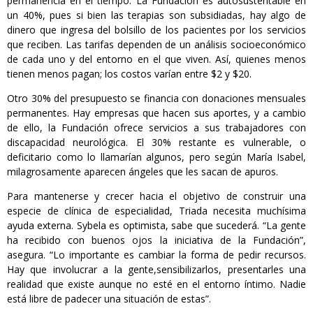
permanencia en el tiempo. La Fundación es autosustentable en
un 40%, pues si bien las terapias son subsidiadas, hay algo de
dinero que ingresa del bolsillo de los pacientes por los servicios
que reciben. Las tarifas dependen de un análisis socioeconómico
de cada uno y del entorno en el que viven. Así, quienes menos
tienen menos pagan; los costos varían entre $2 y $20.
Otro 30% del presupuesto se financia con donaciones mensuales
permanentes. Hay empresas que hacen sus aportes, y a cambio
de ello, la Fundación ofrece servicios a sus trabajadores con
discapacidad neurológica. El 30% restante es vulnerable, o
deficitario como lo llamarían algunos, pero según María Isabel,
milagrosamente aparecen ángeles que les sacan de apuros.
Para mantenerse y crecer hacia el objetivo de construir una
especie de clínica de especialidad, Triada necesita muchísima
ayuda externa. Sybela es optimista, sabe que sucederá. “La gente
ha recibido con buenos ojos la iniciativa de la Fundación”,
asegura. “Lo importante es cambiar la forma de pedir recursos.
Hay que involucrar a la gente,sensibilizarlos, presentarles una
realidad que existe aunque no esté en el entorno íntimo. Nadie
está libre de padecer una situación de estas”.