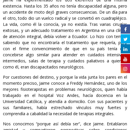
existencia. Hasta los 35 años no tenía discapacidad alguna, pero
un accidente de moto dejó graves consecuencias. De un día para
el otro, todo dio un vuelco radical y se convirtió en cuadrapléjico.
La vida, como él la conocía, ya no existía. Tras varias cirugías
exitosas, y un adecuado tratamiento en Argentina en una clínica
de atención integral, debía volver a Ecuador. Lo hizo con temor,
sabiendo que no encontraría el tratamiento que requería, pero
con el firme convencimiento de que en su país tenía que
concebirse algo similar para atender en cuidados intensivos,
intermedios, salas de terapia y cuidados paliativos a quienes,
como él, eran discapacitados neurológicos.
Por cuestiones del destino, y porque la vida junta los pares en el
momento preciso, Jaime conoce a Freddy Hernández, uno de los
mejores fisioterapistas en problemas neurológicos, quien había
trabajado en el hospital Voz Andes, hacía docencia en la
Universidad Católica, y atendía a domicilio. Con sus pacientes y
sus familiares, había estrechado vínculos muy fuertes y
comprendía a cabalidad la necesidad de terapias integrales.
Nos conocimos “porque así debía ser”, dice Jaime. Entablaron
amistad y compartieron perspectivas sobre condiciones