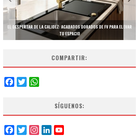
A ELEVAR
TECNOLOGÍA Y BIENESTAR DE VANGUARDIA: EL INODORO INTELIG
NEOTECH DE FV.
COMPARTIR:
Facebook
Twitter
WhatsApp
SÍGUENOS:
Facebook
Twitter
Instagram
LinkedIn
YouTube