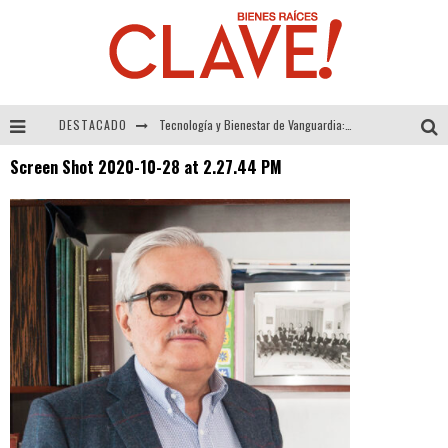
DESTACADO
Tecnología y Bienestar de Vanguardia: El Inodoro Inteligente Neotech de FV.
Screen Shot 2020-10-28 at 2.27.44 PM
Sector Inmobiliario – recuperación a paso firme
Alexandra Bedoya – La Constancia detrás de La Paletería
El Despertar de la Calidez: Acabados Dorados de FV para Elevar tu Espacio