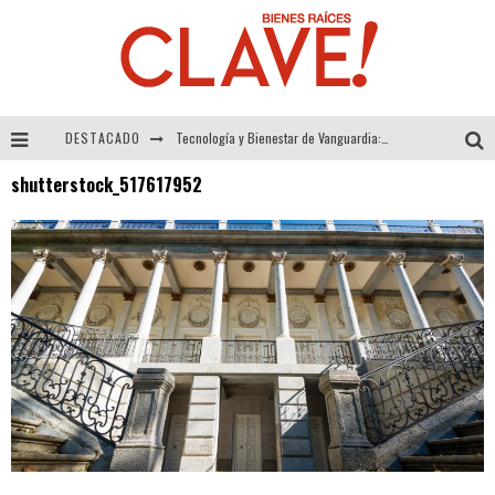
DESTACADO
Tecnología y Bienestar de Vanguardia: El Inodoro Inteligente Neotech de FV.
shutterstock_517617952
Sector Inmobiliario – recuperación a paso firme
Alexandra Bedoya – La Constancia detrás de La Paletería
El Despertar de la Calidez: Acabados Dorados de FV para Elevar tu Espacio