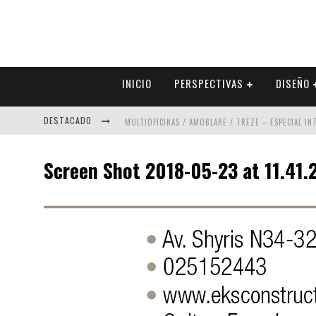
INICIO
PERSPECTIVAS
DISEÑO
DESTACADO
MULTIOFICINAS / AMOBLARE / TREZE – ESPECIAL I
ABAD VERGARA ARQUITECTOS – ESPECIAL INTERIOR
Screen Shot 2018-05-23 at 11.41.
COLINEAL – ESPECIAL INTERIORISMO & DECORACIÓN
ADRIANA HOYOS DESIGN STUDIO – ESPECIAL INTER