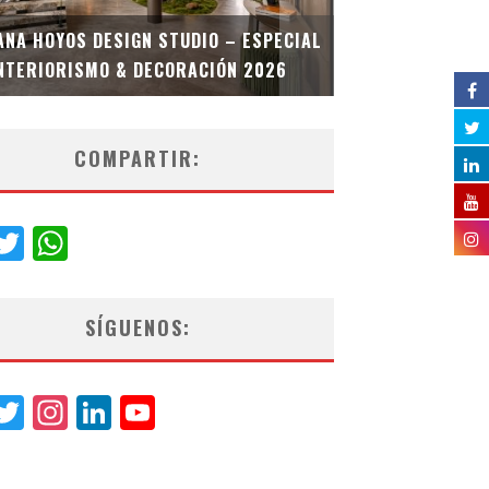
MULTIOFICINA
ANA HOYOS DESIGN STUDIO – ESPECIAL
ESPECIAL INT
NTERIORISMO & DECORACIÓN 2026
COMPARTIR:
acebook
Twitter
WhatsApp
SÍGUENOS:
acebook
Twitter
Instagram
LinkedIn
YouTube
Channel