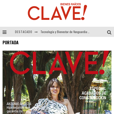
DESTACADO
Tecnología y Bienestar de Vanguardia: El Inodoro Inteligente Neotech de FV.
PORTADA
Sector Inmobiliario – recuperación a paso firme
Alexandra Bedoya – La Constancia detrás de La Paletería
El Despertar de la Calidez: Acabados Dorados de FV para Elevar tu Espacio