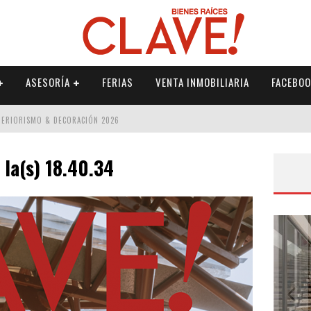
ASESORÍA
FERIAS
VENTA INMOBILIARIA
FACEBOO
NTERIORISMO & DECORACIÓN 2026
ISMO & DECORACIÓN 2026
 la(s) 18.40.34
 2026
IORISMO & DECORACIÓN 2026