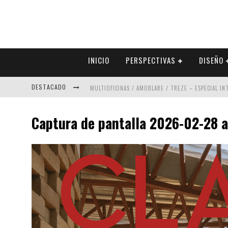
INICIO
PERSPECTIVAS
DISEÑO
DESTACADO
MULTIOFICINAS / AMOBLARE / TREZE – ESPECIAL I
ABAD VERGARA ARQUITECTOS – ESPECIAL INTERIOR
Captura de pantalla 2026-02-28 a
COLINEAL – ESPECIAL INTERIORISMO & DECORACIÓN
ADRIANA HOYOS DESIGN STUDIO – ESPECIAL INTER