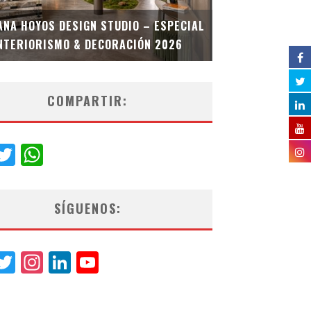
MULTIOFICINA
ANA HOYOS DESIGN STUDIO – ESPECIAL
ESPECIAL INT
NTERIORISMO & DECORACIÓN 2026
COMPARTIR:
acebook
Twitter
WhatsApp
SÍGUENOS:
acebook
Twitter
Instagram
LinkedIn
YouTube
Channel