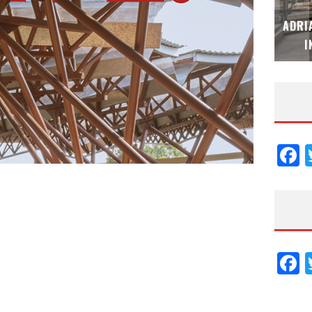
MUBB DESIGN STUDIO – ESPECIAL
ADRI
INTERIORISMO & DECORACIÓN 2026
I
F
F