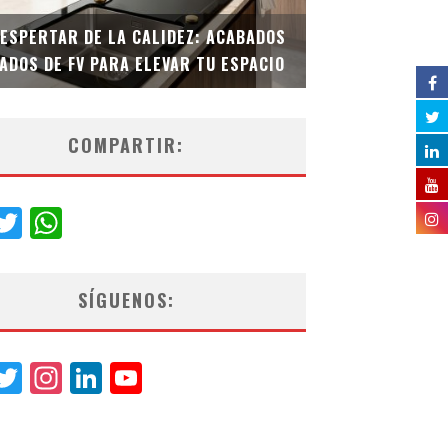
DESPERTAR DE LA CALIDEZ: ACABADOS
TECNOLOGÍA Y B
ADOS DE FV PARA ELEVAR TU ESPACIO
EL INODORO INT
COMPARTIR:
acebook
Twitter
WhatsApp
SÍGUENOS:
acebook
Twitter
Instagram
LinkedIn
YouTube
Channel