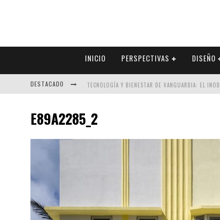
INICIO
PERSPECTIVAS
DISEÑO
DESTACADO
TECNOLOGÍA Y BIENESTAR DE VANGUARDIA: EL INO
SECTOR INMOBILIARIO – RECUPERACIÓN A PASO FI
E89A2285_2
ALEXANDRA BEDOYA – LA CONSTANCIA DETRÁS DE LA
EL DESPERTAR DE LA CALIDEZ: ACABADOS DORADOS 