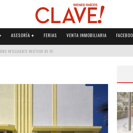
ASESORÍA
FERIAS
VENTA INMOBILIARIA
FACEBOO
DORO INTELIGENTE NEOTECH DE FV.
RME
 PALETERÍA
DE FV PARA ELEVAR TU ESPACIO