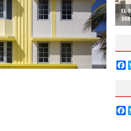
SAINT-GOBAIN IMPTEK – XI CONVENCIÓN
EL 
INTERNACIONAL
DOR
F
F