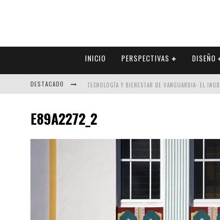
INICIO
PERSPECTIVAS
DISEÑO
DESTACADO
TECNOLOGÍA Y BIENESTAR DE VANGUARDIA: EL INO
SECTOR INMOBILIARIO – RECUPERACIÓN A PASO FI
E89A2272_2
ALEXANDRA BEDOYA – LA CONSTANCIA DETRÁS DE LA
EL DESPERTAR DE LA CALIDEZ: ACABADOS DORADOS 