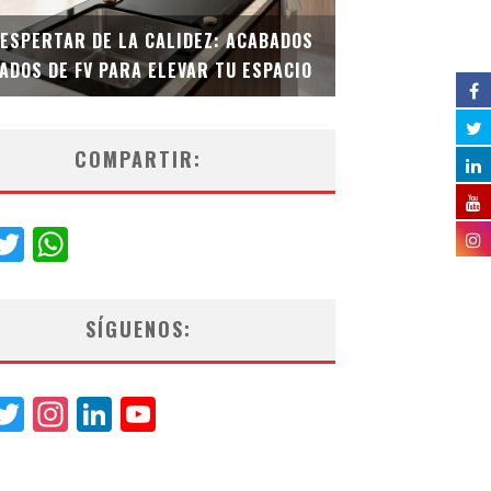
DESPERTAR DE LA CALIDEZ: ACABADOS
TECNOLOGÍA Y B
ADOS DE FV PARA ELEVAR TU ESPACIO
EL INODORO INT
COMPARTIR:
acebook
Twitter
WhatsApp
SÍGUENOS:
acebook
Twitter
Instagram
LinkedIn
YouTube
Channel