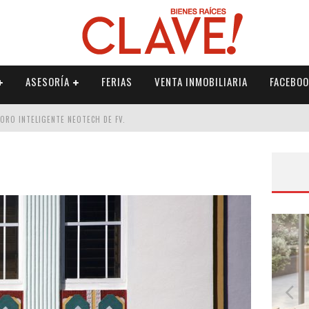
ASESORÍA
FERIAS
VENTA INMOBILIARIA
FACEBOO
DORO INTELIGENTE NEOTECH DE FV.
RME
 PALETERÍA
DE FV PARA ELEVAR TU ESPACIO