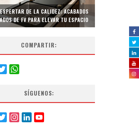
DESPERTAR DE LA CALIDEZ: ACABADOS
TECNOLOGÍA Y B
ADOS DE FV PARA ELEVAR TU ESPACIO
EL INODORO INT
COMPARTIR:
acebook
Twitter
WhatsApp
SÍGUENOS:
acebook
Twitter
Instagram
LinkedIn
YouTube
Channel