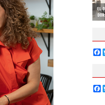
SAINT-GOBAIN IMPTEK – XI CONVENCIÓN
EL 
INTERNACIONAL
DOR
F
F