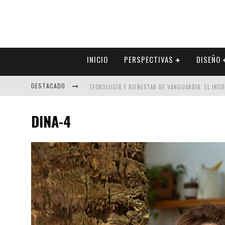
INICIO
PERSPECTIVAS
DISEÑO
DESTACADO
TECNOLOGÍA Y BIENESTAR DE VANGUARDIA: EL INO
SECTOR INMOBILIARIO – RECUPERACIÓN A PASO FI
DINA-4
ALEXANDRA BEDOYA – LA CONSTANCIA DETRÁS DE LA
EL DESPERTAR DE LA CALIDEZ: ACABADOS DORADOS 