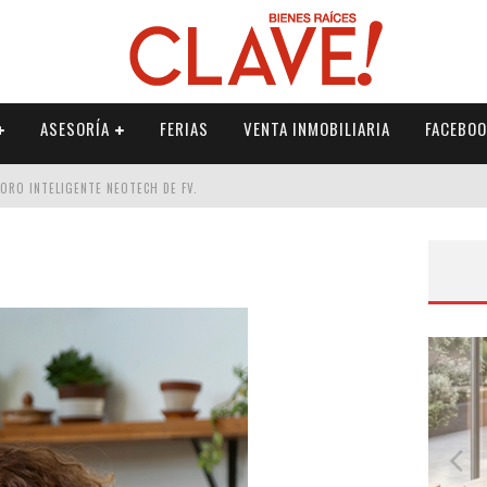
ASESORÍA
FERIAS
VENTA INMOBILIARIA
FACEBOO
DORO INTELIGENTE NEOTECH DE FV.
RME
 PALETERÍA
DE FV PARA ELEVAR TU ESPACIO