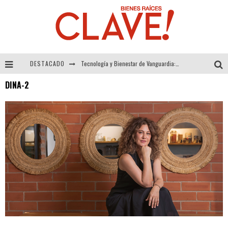
DESTACADO
Tecnología y Bienestar de Vanguardia: El Inodoro Inteligente Neotech de FV.
DINA-2
Sector Inmobiliario – recuperación a paso firme
Alexandra Bedoya – La Constancia detrás de La Paletería
El Despertar de la Calidez: Acabados Dorados de FV para Elevar tu Espacio