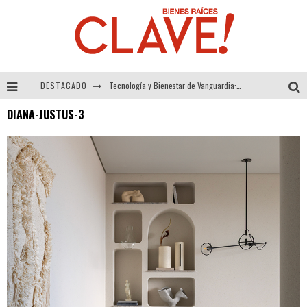
DESTACADO
Tecnología y Bienestar de Vanguardia: El Inodoro Inteligente Neotech de FV.
DIANA-JUSTUS-3
Sector Inmobiliario – recuperación a paso firme
Alexandra Bedoya – La Constancia detrás de La Paletería
El Despertar de la Calidez: Acabados Dorados de FV para Elevar tu Espacio