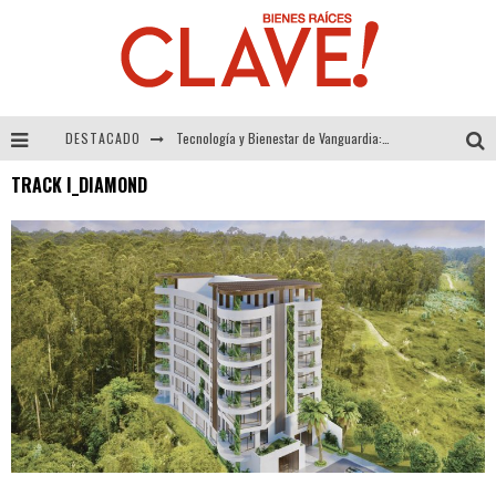
DESTACADO
Tecnología y Bienestar de Vanguardia: El Inodoro Inteligente Neotech de FV.
TRACK I_DIAMOND
Sector Inmobiliario – recuperación a paso firme
Alexandra Bedoya – La Constancia detrás de La Paletería
El Despertar de la Calidez: Acabados Dorados de FV para Elevar tu Espacio