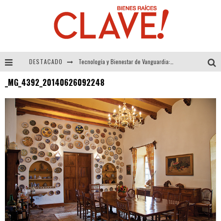
DESTACADO
Tecnología y Bienestar de Vanguardia: El Inodoro Inteligente Neotech de FV.
_MG_4392_20140626092248
Sector Inmobiliario – recuperación a paso firme
Alexandra Bedoya – La Constancia detrás de La Paletería
El Despertar de la Calidez: Acabados Dorados de FV para Elevar tu Espacio