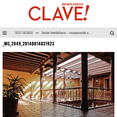
DESTACADO
Sector Inmobiliario – recuperación a paso firme
_MG_2849_20140814031923
Alexandra Bedoya – La Constancia detrás de La Paletería
El Despertar de la Calidez: Acabados Dorados de FV para Elevar tu Espacio
Tecnología y Bienestar de Vanguardia: El Inodoro Inteligente Neotech de FV.