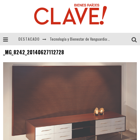
DESTACADO
Tecnología y Bienestar de Vanguardia: El Inodoro Inteligente Neotech de FV.
_MG_8242_20140627112728
Sector Inmobiliario – recuperación a paso firme
Alexandra Bedoya – La Constancia detrás de La Paletería
El Despertar de la Calidez: Acabados Dorados de FV para Elevar tu Espacio