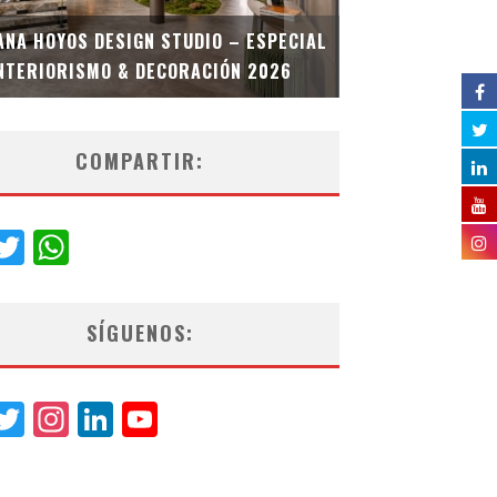
MULTIOFICINA
ANA HOYOS DESIGN STUDIO – ESPECIAL
ESPECIAL INT
NTERIORISMO & DECORACIÓN 2026
COMPARTIR:
acebook
Twitter
WhatsApp
SÍGUENOS:
acebook
Twitter
Instagram
LinkedIn
YouTube
Channel