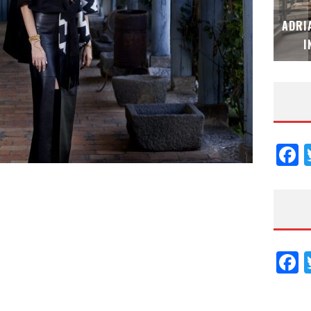
MUBB DESIGN STUDIO – ESPECIAL
ADRI
INTERIORISMO & DECORACIÓN 2026
I
F
F