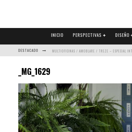
INICIO
PERSPECTIVAS
DISEÑO
DESTACADO
MULTIOFICINAS / AMOBLARE / TREZE – ESPECIAL I
ABAD VERGARA ARQUITECTOS – ESPECIAL INTERIOR
_MG_1629
COLINEAL – ESPECIAL INTERIORISMO & DECORACIÓN
ADRIANA HOYOS DESIGN STUDIO – ESPECIAL INTER