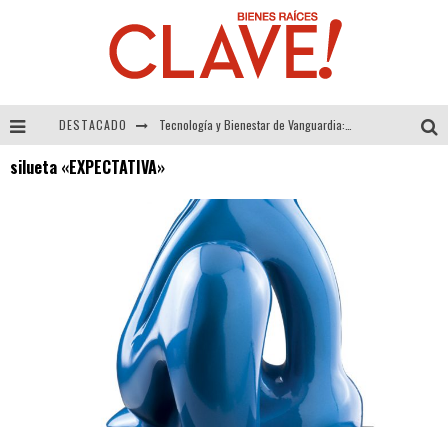
DESTACADO
Tecnología y Bienestar de Vanguardia: El Inodoro Inteligente Neotech de FV.
silueta «EXPECTATIVA»
Sector Inmobiliario – recuperación a paso firme
Alexandra Bedoya – La Constancia detrás de La Paletería
El Despertar de la Calidez: Acabados Dorados de FV para Elevar tu Espacio