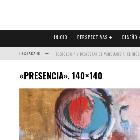
INICIO
PERSPECTIVAS
DISEÑO
DESTACADO
TECNOLOGÍA Y BIENESTAR DE VANGUARDIA: EL INO
SECTOR INMOBILIARIO – RECUPERACIÓN A PASO FI
«PRESENCIA». 140×140
ALEXANDRA BEDOYA – LA CONSTANCIA DETRÁS DE LA
EL DESPERTAR DE LA CALIDEZ: ACABADOS DORADOS 