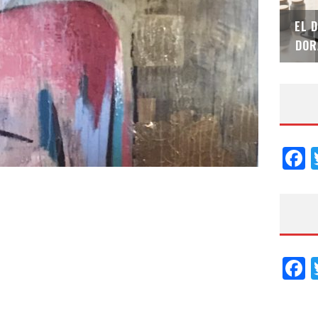
SAINT-GOBAIN IMPTEK – XI CONVENCIÓN
EL 
INTERNACIONAL
DOR
F
F