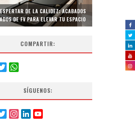
DESPERTAR DE LA CALIDEZ: ACABADOS
TECNOLOGÍA Y B
ADOS DE FV PARA ELEVAR TU ESPACIO
EL INODORO INT
COMPARTIR:
acebook
Twitter
WhatsApp
SÍGUENOS:
acebook
Twitter
Instagram
LinkedIn
YouTube
Channel