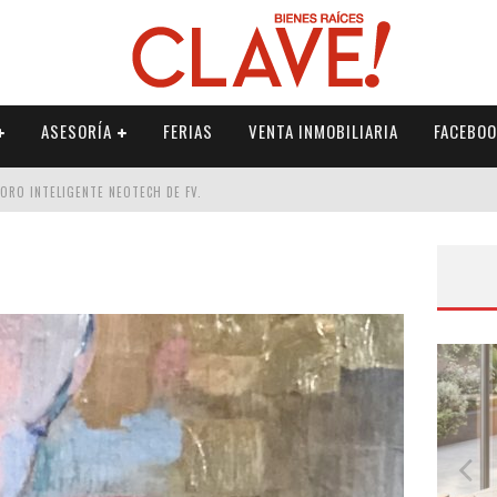
ASESORÍA
FERIAS
VENTA INMOBILIARIA
FACEBOO
DORO INTELIGENTE NEOTECH DE FV.
RME
 PALETERÍA
DE FV PARA ELEVAR TU ESPACIO