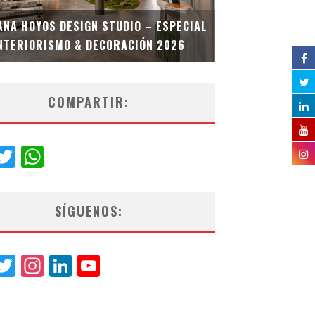
MULTIOFICINA
ANA HOYOS DESIGN STUDIO – ESPECIAL
ESPECIAL INT
NTERIORISMO & DECORACIÓN 2026
COMPARTIR:
acebook
Twitter
WhatsApp
SÍGUENOS:
acebook
Twitter
Instagram
LinkedIn
YouTube
Channel