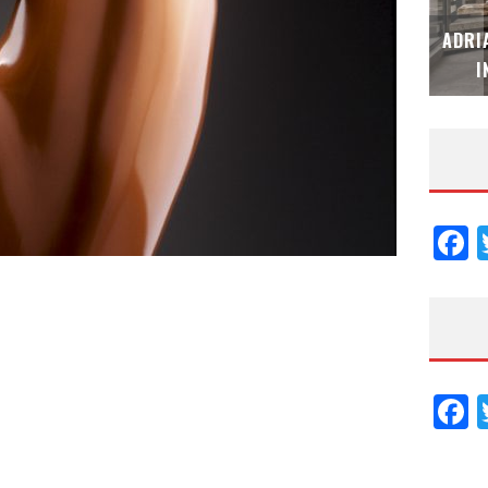
MUBB DESIGN STUDIO – ESPECIAL
ADRI
INTERIORISMO & DECORACIÓN 2026
I
F
F