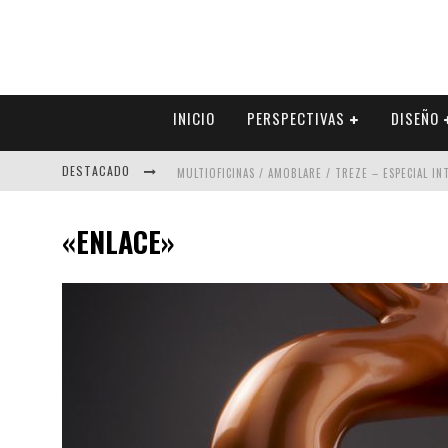
INICIO
PERSPECTIVAS
DISEÑO
DESTACADO
MULTIOFICINAS / AMOBLARE / TREZE – ESPECIAL I
ABAD VERGARA ARQUITECTOS – ESPECIAL INTERIOR
«ENLACE»
COLINEAL – ESPECIAL INTERIORISMO & DECORACIÓN
ADRIANA HOYOS DESIGN STUDIO – ESPECIAL INTER