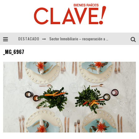
DESTACADO
Sector Inmobiliario – recuperación a paso firme
_MG_6967
Alexandra Bedoya – La Constancia detrás de La Paletería
El Despertar de la Calidez: Acabados Dorados de FV para Elevar tu Espacio
Tecnología y Bienestar de Vanguardia: El Inodoro Inteligente Neotech de FV.