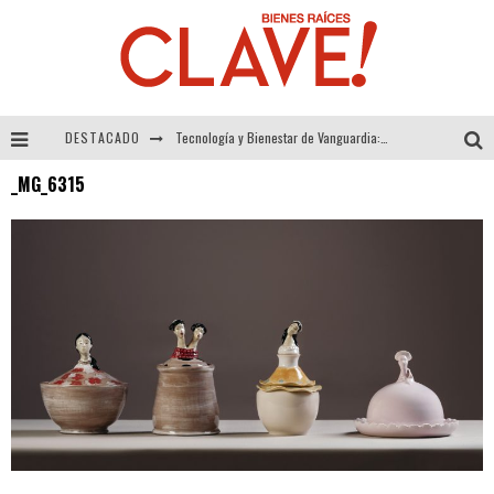
DESTACADO
Tecnología y Bienestar de Vanguardia: El Inodoro Inteligente Neotech de FV.
_MG_6315
Sector Inmobiliario – recuperación a paso firme
Alexandra Bedoya – La Constancia detrás de La Paletería
El Despertar de la Calidez: Acabados Dorados de FV para Elevar tu Espacio