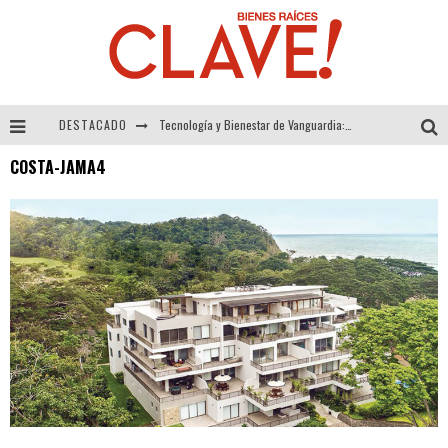
DESTACADO
Tecnología y Bienestar de Vanguardia: El Inodoro Inteligente Neotech de FV.
COSTA-JAMA4
Sector Inmobiliario – recuperación a paso firme
Alexandra Bedoya – La Constancia detrás de La Paletería
El Despertar de la Calidez: Acabados Dorados de FV para Elevar tu Espacio