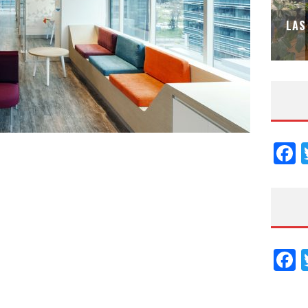
NATALIA HEREDIA DESIGN STUDIO –
ESPECIAL INTERIORISMO & DECORACIÓN
LAS
2026
F
F