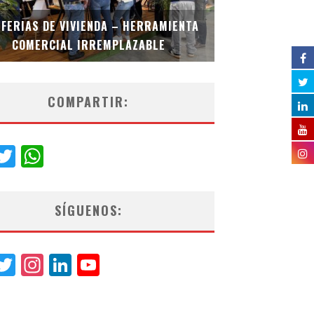
 FERIAS DE VIVIENDA – HERRAMIENTA
COMERCIAL IRREMPLAZABLE
CHARLOT
COMPARTIR:
acebook
Twitter
WhatsApp
SÍGUENOS:
acebook
Twitter
Instagram
LinkedIn
YouTube
Channel