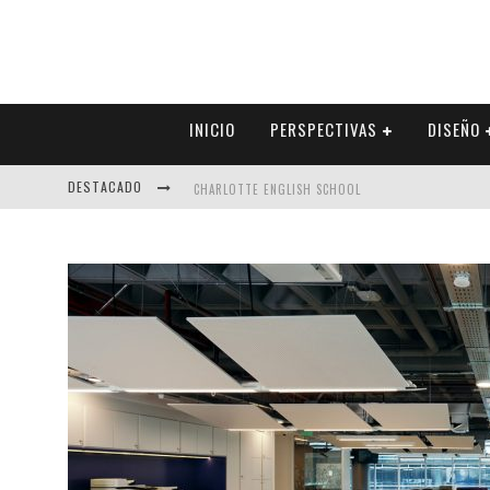
INICIO
PERSPECTIVAS
DISEÑO
DESTACADO
CHARLOTTE ENGLISH SCHOOL
ALEXANDRA NAVARRETE – VIVIENDA SOCIAL A CAMBI
FRANCISCO ALARCÓN – EL DILEMA DE LAS EMPRESAS 
LAS FERIAS DE VIVIENDA – HERRAMIENTA COMERCIA