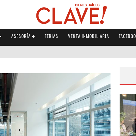
ASESORÍA
FERIAS
VENTA INMOBILIARIA
FACEBOO
O DE IMPUESTO A LA RENTA
FAMILIARES
L IRREMPLAZABLE