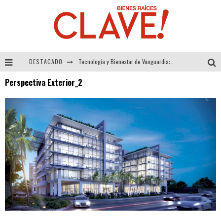
DESTACADO
Tecnología y Bienestar de Vanguardia: El Inodoro Inteligente Neotech de FV.
Perspectiva Exterior_2
Sector Inmobiliario – recuperación a paso firme
Alexandra Bedoya – La Constancia detrás de La Paletería
El Despertar de la Calidez: Acabados Dorados de FV para Elevar tu Espacio