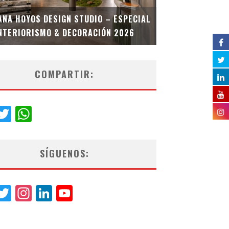
MULTIOFICINA
ANA HOYOS DESIGN STUDIO – ESPECIAL
ESPECIAL INT
NTERIORISMO & DECORACIÓN 2026
COMPARTIR:
acebook
Twitter
WhatsApp
SÍGUENOS:
acebook
Twitter
Instagram
LinkedIn
YouTube
Channel