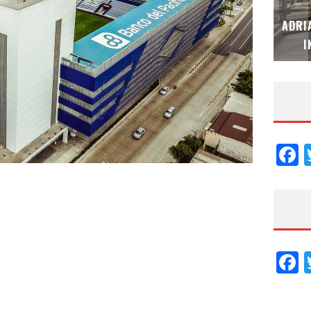
MUBB DESIGN STUDIO – ESPECIAL
ADRI
INTERIORISMO & DECORACIÓN 2026
I
F
F