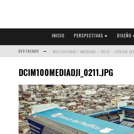
INICIO
PERSPECTIVAS
DISEÑO
DESTACADO
MULTIOFICINAS / AMOBLARE / TREZE – ESPECIAL I
ABAD VERGARA ARQUITECTOS – ESPECIAL INTERIOR
DCIM100MEDIADJI_0211.JPG
COLINEAL – ESPECIAL INTERIORISMO & DECORACIÓN
ADRIANA HOYOS DESIGN STUDIO – ESPECIAL INTER