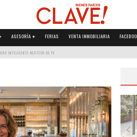
ASESORÍA
FERIAS
VENTA INMOBILIARIA
FACEBOO
DORO INTELIGENTE NEOTECH DE FV.
RME
 PALETERÍA
DE FV PARA ELEVAR TU ESPACIO