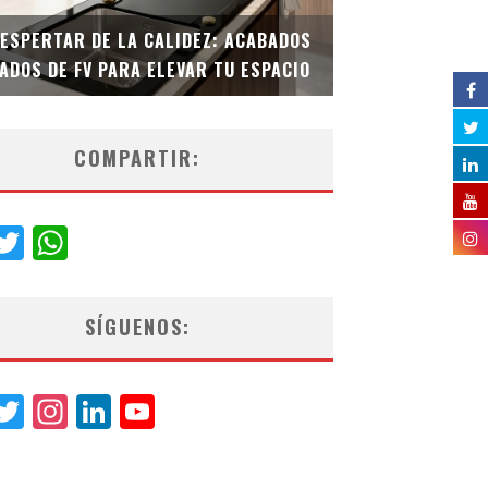
DESPERTAR DE LA CALIDEZ: ACABADOS
TECNOLOGÍA Y B
ADOS DE FV PARA ELEVAR TU ESPACIO
EL INODORO INT
COMPARTIR:
acebook
Twitter
WhatsApp
SÍGUENOS:
acebook
Twitter
Instagram
LinkedIn
YouTube
Channel