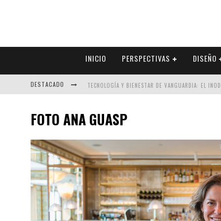
INICIO
PERSPECTIVAS
DISEÑO
DESTACADO
TECNOLOGÍA Y BIENESTAR DE VANGUARDIA: EL INO
SECTOR INMOBILIARIO – RECUPERACIÓN A PASO FI
FOTO ANA GUASP
ALEXANDRA BEDOYA – LA CONSTANCIA DETRÁS DE LA
EL DESPERTAR DE LA CALIDEZ: ACABADOS DORADOS 