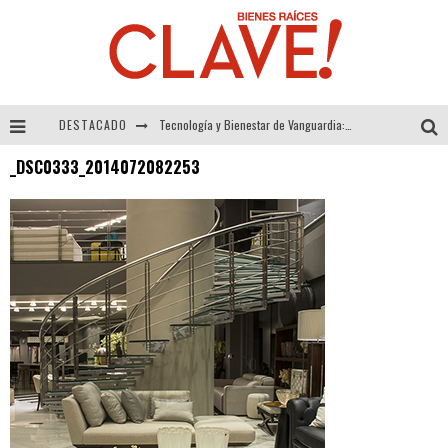
DESTACADO
Tecnología y Bienestar de Vanguardia: El Inodoro Inteligente Neotech de FV.
_DSC0333_2014072082253
Sector Inmobiliario – recuperación a paso firme
Alexandra Bedoya – La Constancia detrás de La Paletería
El Despertar de la Calidez: Acabados Dorados de FV para Elevar tu Espacio