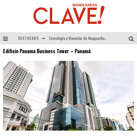
DESTACADO
Tecnología y Bienestar de Vanguardia: El Inodoro Inteligente Neotech de FV.
Edificio Panama Business Tower – Panamá
Sector Inmobiliario – recuperación a paso firme
Alexandra Bedoya – La Constancia detrás de La Paletería
El Despertar de la Calidez: Acabados Dorados de FV para Elevar tu Espacio