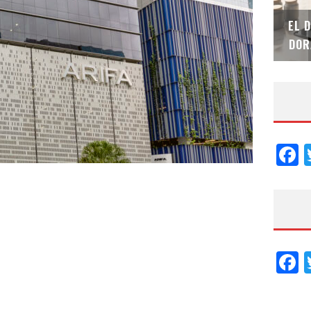
SAINT-GOBAIN IMPTEK – XI CONVENCIÓN
EL 
INTERNACIONAL
DOR
F
F