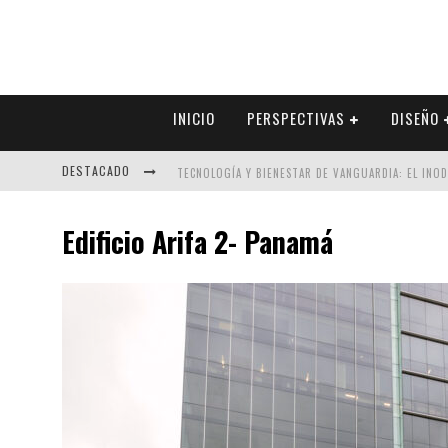
INICIO
PERSPECTIVAS
DISEÑO
DESTACADO
TECNOLOGÍA Y BIENESTAR DE VANGUARDIA: EL INO
SECTOR INMOBILIARIO – RECUPERACIÓN A PASO FI
Edificio Arifa 2- Panamá
ALEXANDRA BEDOYA – LA CONSTANCIA DETRÁS DE LA
EL DESPERTAR DE LA CALIDEZ: ACABADOS DORADOS 