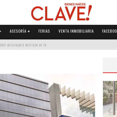
ASESORÍA
FERIAS
VENTA INMOBILIARIA
FACEBOO
DORO INTELIGENTE NEOTECH DE FV.
RME
 PALETERÍA
DE FV PARA ELEVAR TU ESPACIO