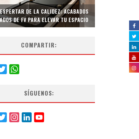
DESPERTAR DE LA CALIDEZ: ACABADOS
TECNOLOGÍA Y B
ADOS DE FV PARA ELEVAR TU ESPACIO
EL INODORO INT
COMPARTIR:
acebook
Twitter
WhatsApp
SÍGUENOS:
acebook
Twitter
Instagram
LinkedIn
YouTube
Channel