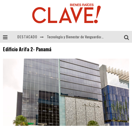
DESTACADO
Tecnología y Bienestar de Vanguardia: El Inodoro Inteligente Neotech de FV.
Edificio Arifa 2- Panamá
Sector Inmobiliario – recuperación a paso firme
Alexandra Bedoya – La Constancia detrás de La Paletería
El Despertar de la Calidez: Acabados Dorados de FV para Elevar tu Espacio