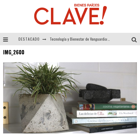
DESTACADO
Tecnología y Bienestar de Vanguardia: El Inodoro Inteligente Neotech de FV.
IMG_2600
Sector Inmobiliario – recuperación a paso firme
Alexandra Bedoya – La Constancia detrás de La Paletería
El Despertar de la Calidez: Acabados Dorados de FV para Elevar tu Espacio