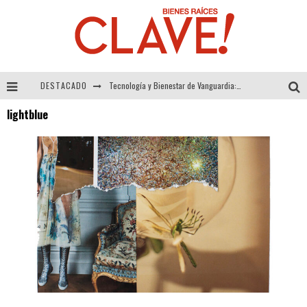
DESTACADO
Tecnología y Bienestar de Vanguardia: El Inodoro Inteligente Neotech de FV.
lightblue
Sector Inmobiliario – recuperación a paso firme
Alexandra Bedoya – La Constancia detrás de La Paletería
El Despertar de la Calidez: Acabados Dorados de FV para Elevar tu Espacio