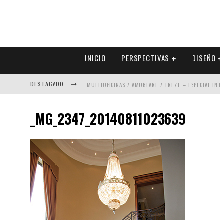
INICIO
PERSPECTIVAS
DISEÑO
DESTACADO
MULTIOFICINAS / AMOBLARE / TREZE – ESPECIAL I
ABAD VERGARA ARQUITECTOS – ESPECIAL INTERIOR
_MG_2347_20140811023639
COLINEAL – ESPECIAL INTERIORISMO & DECORACIÓN
ADRIANA HOYOS DESIGN STUDIO – ESPECIAL INTER