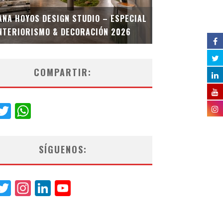
MULTIOFICINA
ANA HOYOS DESIGN STUDIO – ESPECIAL
ESPECIAL INT
NTERIORISMO & DECORACIÓN 2026
COMPARTIR:
acebook
Twitter
WhatsApp
SÍGUENOS:
acebook
Twitter
Instagram
LinkedIn
YouTube
Channel