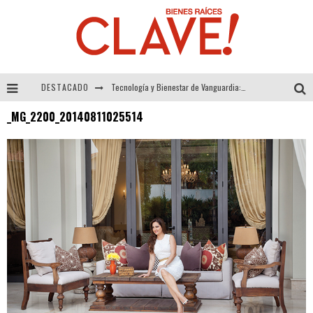
DESTACADO
Tecnología y Bienestar de Vanguardia: El Inodoro Inteligente Neotech de FV.
_MG_2200_20140811025514
Sector Inmobiliario – recuperación a paso firme
Alexandra Bedoya – La Constancia detrás de La Paletería
El Despertar de la Calidez: Acabados Dorados de FV para Elevar tu Espacio