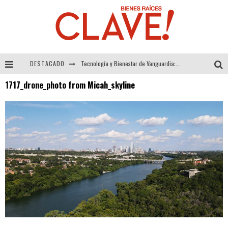
DESTACADO
Tecnología y Bienestar de Vanguardia: El Inodoro Inteligente Neotech de FV.
1717_drone_photo from Micah_skyline
Sector Inmobiliario – recuperación a paso firme
Alexandra Bedoya – La Constancia detrás de La Paletería
El Despertar de la Calidez: Acabados Dorados de FV para Elevar tu Espacio