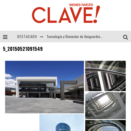
DESTACADO
Tecnología y Bienestar de Vanguardia: El Inodoro Inteligente Neotech de FV.
5_20150521091549
Sector Inmobiliario – recuperación a paso firme
Alexandra Bedoya – La Constancia detrás de La Paletería
El Despertar de la Calidez: Acabados Dorados de FV para Elevar tu Espacio