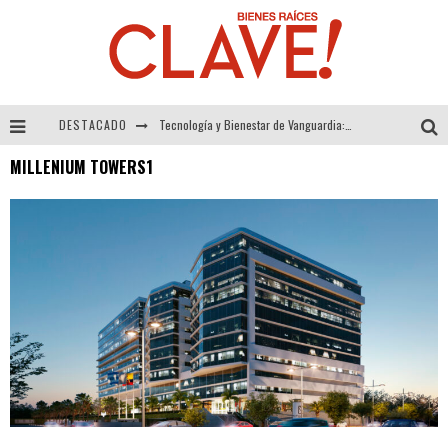
DESTACADO
Tecnología y Bienestar de Vanguardia: El Inodoro Inteligente Neotech de FV.
MILLENIUM TOWERS1
Sector Inmobiliario – recuperación a paso firme
Alexandra Bedoya – La Constancia detrás de La Paletería
El Despertar de la Calidez: Acabados Dorados de FV para Elevar tu Espacio