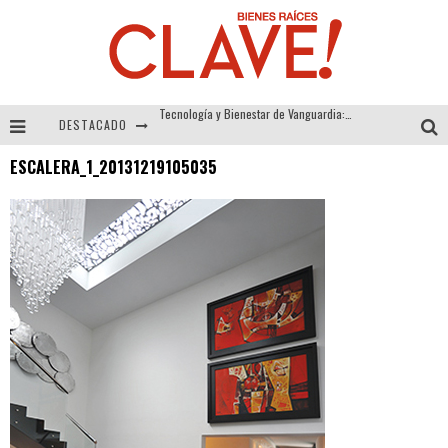
DESTACADO
Sector Inmobiliario – recuperación a paso firme
ESCALERA_1_20131219105035
Alexandra Bedoya – La Constancia detrás de La Paletería
El Despertar de la Calidez: Acabados Dorados de FV para Elevar tu Espacio
Tecnología y Bienestar de Vanguardia: El Inodoro Inteligente Neotech de FV.