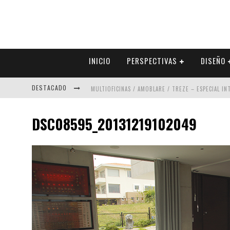
INICIO
PERSPECTIVAS
DISEÑO
DESTACADO
MULTIOFICINAS / AMOBLARE / TREZE – ESPECIAL I
ABAD VERGARA ARQUITECTOS – ESPECIAL INTERIOR
DSC08595_20131219102049
COLINEAL – ESPECIAL INTERIORISMO & DECORACIÓN
ADRIANA HOYOS DESIGN STUDIO – ESPECIAL INTER