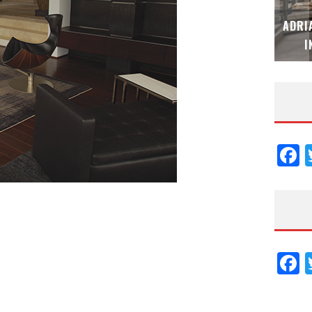
MUBB DESIGN STUDIO – ESPECIAL
ADRI
INTERIORISMO & DECORACIÓN 2026
I
F
F