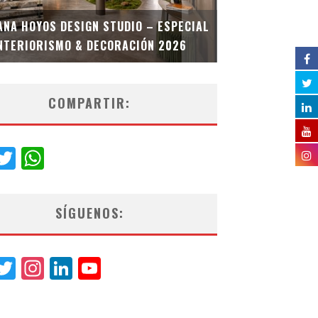
MULTIOFICINA
ANA HOYOS DESIGN STUDIO – ESPECIAL
ESPECIAL INT
NTERIORISMO & DECORACIÓN 2026
COMPARTIR:
acebook
Twitter
WhatsApp
SÍGUENOS:
acebook
Twitter
Instagram
LinkedIn
YouTube
Channel