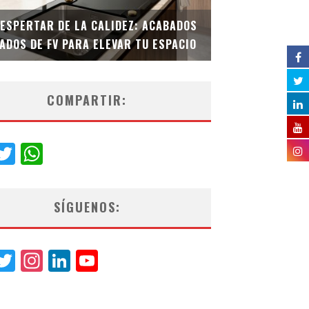
DESPERTAR DE LA CALIDEZ: ACABADOS
TECNOLOGÍA Y B
ADOS DE FV PARA ELEVAR TU ESPACIO
EL INODORO INT
COMPARTIR:
acebook
Twitter
WhatsApp
SÍGUENOS:
acebook
Twitter
Instagram
LinkedIn
YouTube
Channel