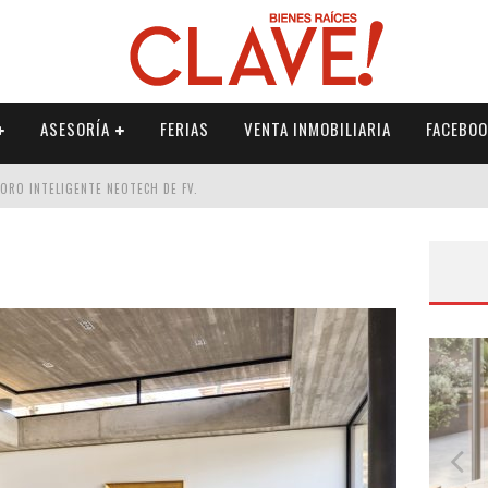
ASESORÍA
FERIAS
VENTA INMOBILIARIA
FACEBOO
DORO INTELIGENTE NEOTECH DE FV.
RME
 PALETERÍA
DE FV PARA ELEVAR TU ESPACIO