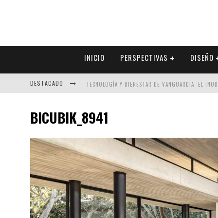
INICIO
PERSPECTIVAS
DISEÑO
DESTACADO
TECNOLOGÍA Y BIENESTAR DE VANGUARDIA: EL INO
SECTOR INMOBILIARIO – RECUPERACIÓN A PASO FI
BICUBIK_8941
ALEXANDRA BEDOYA – LA CONSTANCIA DETRÁS DE LA
EL DESPERTAR DE LA CALIDEZ: ACABADOS DORADOS 