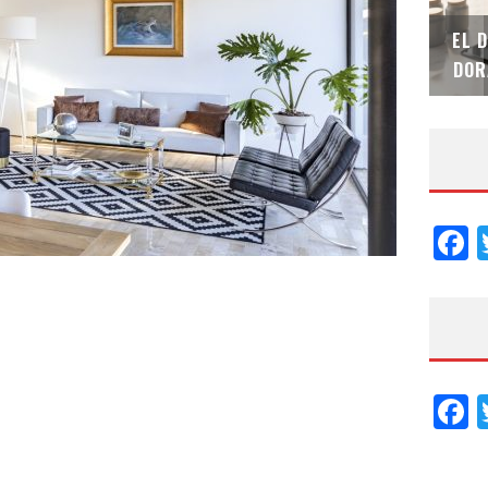
SAINT-GOBAIN IMPTEK – XI CONVENCIÓN
EL 
INTERNACIONAL
DOR
F
F