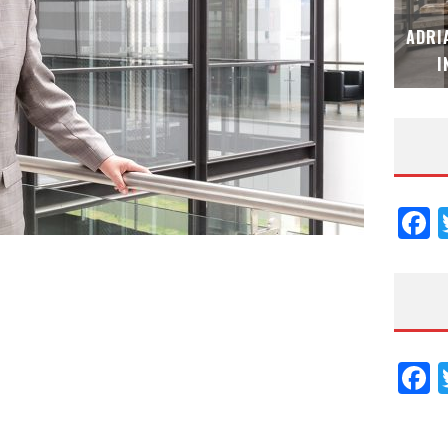
MUBB DESIGN STUDIO – ESPECIAL
ADRI
INTERIORISMO & DECORACIÓN 2026
I
F
F