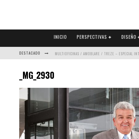
INICIO
PERSPECTIVAS
DISEÑO
DESTACADO
MULTIOFICINAS / AMOBLARE / TREZE – ESPECIAL I
ABAD VERGARA ARQUITECTOS – ESPECIAL INTERIOR
_MG_2930
COLINEAL – ESPECIAL INTERIORISMO & DECORACIÓN
ADRIANA HOYOS DESIGN STUDIO – ESPECIAL INTER