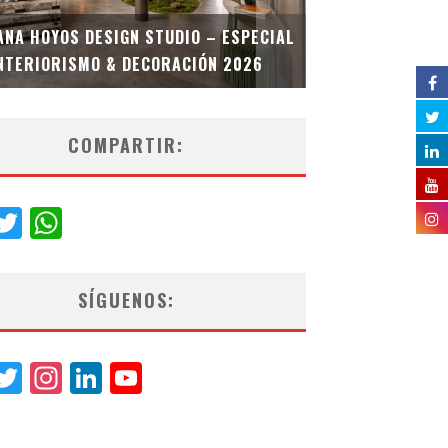
MULTIOFICINA
ANA HOYOS DESIGN STUDIO – ESPECIAL
ESPECIAL INT
NTERIORISMO & DECORACIÓN 2026
COMPARTIR:
acebook
Twitter
WhatsApp
SÍGUENOS:
acebook
Twitter
Instagram
LinkedIn
YouTube
Channel