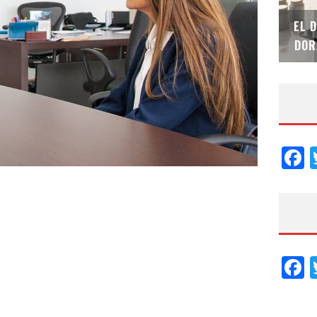
SAINT-GOBAIN IMPTEK – XI CONVENCIÓN
EL 
INTERNACIONAL
DOR
F
F