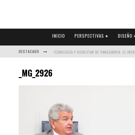
INICIO
PERSPECTIVAS
DISEÑO
DESTACADO
TECNOLOGÍA Y BIENESTAR DE VANGUARDIA: EL INO
SECTOR INMOBILIARIO – RECUPERACIÓN A PASO FI
_MG_2926
ALEXANDRA BEDOYA – LA CONSTANCIA DETRÁS DE LA
EL DESPERTAR DE LA CALIDEZ: ACABADOS DORADOS 