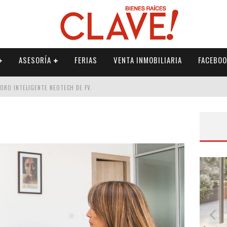
ASESORÍA
FERIAS
VENTA INMOBILIARIA
FACEBOO
DORO INTELIGENTE NEOTECH DE FV.
RME
 PALETERÍA
DE FV PARA ELEVAR TU ESPACIO