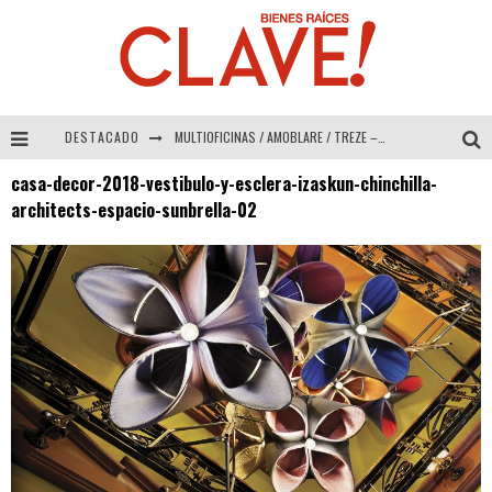
DESTACADO
MULTIOFICINAS / AMOBLARE / TREZE – Especial Interiorismo & Decoración 2026
casa-decor-2018-vestibulo-y-esclera-izaskun-chinchilla-
Abad Vergara Arquitectos – Especial Interiorismo & Decoración 2026
architects-espacio-sunbrella-02
COLINEAL – Especial Interiorismo & Decoración 2026
ADRIANA HOYOS DESIGN STUDIO – Especial Interiorismo & Decoración 2026