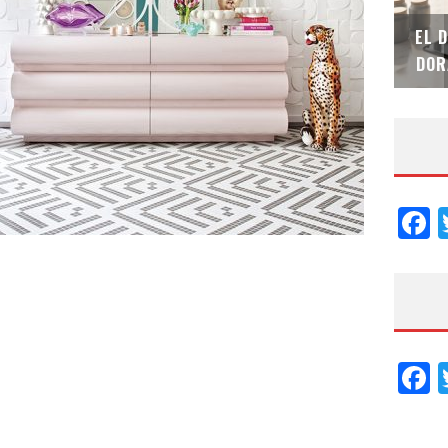
SAINT-GOBAIN IMPTEK – XI CONVENCIÓN
EL 
INTERNACIONAL
DOR
F
F