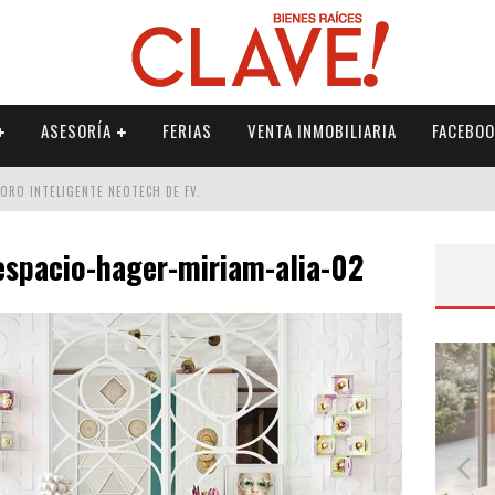
ASESORÍA
FERIAS
VENTA INMOBILIARIA
FACEBOO
DORO INTELIGENTE NEOTECH DE FV.
RME
espacio-hager-miriam-alia-02
 PALETERÍA
DE FV PARA ELEVAR TU ESPACIO