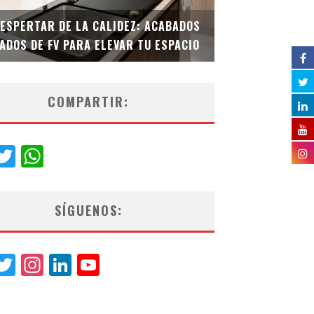
DESPERTAR DE LA CALIDEZ: ACABADOS
TECNOLOGÍA Y B
ADOS DE FV PARA ELEVAR TU ESPACIO
EL INODORO INT
COMPARTIR:
acebook
Twitter
WhatsApp
SÍGUENOS:
acebook
Twitter
Instagram
LinkedIn
YouTube
Channel