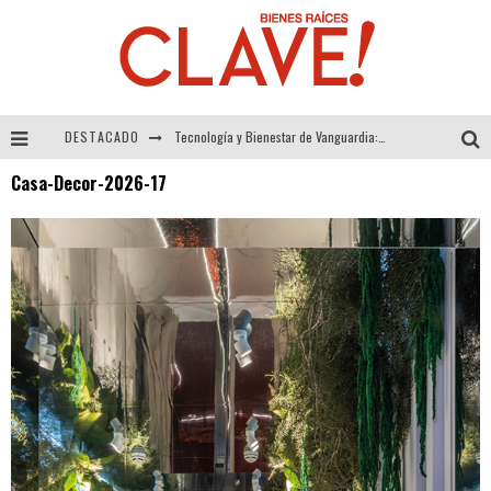
DESTACADO
Tecnología y Bienestar de Vanguardia: El Inodoro Inteligente Neotech de FV.
Casa-Decor-2026-17
Sector Inmobiliario – recuperación a paso firme
Alexandra Bedoya – La Constancia detrás de La Paletería
El Despertar de la Calidez: Acabados Dorados de FV para Elevar tu Espacio