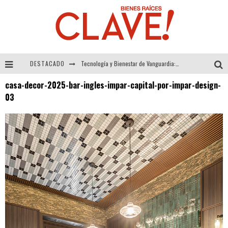
DESTACADO
Tecnología y Bienestar de Vanguardia: El Inodoro Inteligente Neotech de FV.
casa-decor-2025-bar-ingles-impar-capital-por-impar-design-
Sector Inmobiliario – recuperación a paso firme
03
Alexandra Bedoya – La Constancia detrás de La Paletería
El Despertar de la Calidez: Acabados Dorados de FV para Elevar tu Espacio