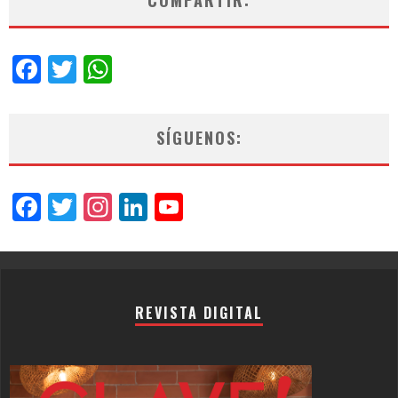
COMPARTIR:
Facebook
Twitter
WhatsApp
SÍGUENOS:
Facebook
Twitter
Instagram
LinkedIn
YouTube
Channel
REVISTA DIGITAL