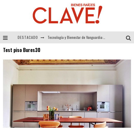
DESTACADO
Tecnología y Bienestar de Vanguardia: El Inodoro Inteligente Neotech de FV.
Test piso Bures30
Sector Inmobiliario – recuperación a paso firme
Alexandra Bedoya – La Constancia detrás de La Paletería
El Despertar de la Calidez: Acabados Dorados de FV para Elevar tu Espacio