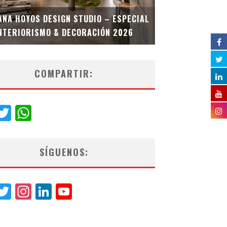
MULTIOFICINA
ANA HOYOS DESIGN STUDIO – ESPECIAL
ESPECIAL INT
NTERIORISMO & DECORACIÓN 2026
COMPARTIR:
acebook
Twitter
WhatsApp
SÍGUENOS:
acebook
Twitter
Instagram
LinkedIn
YouTube
Channel