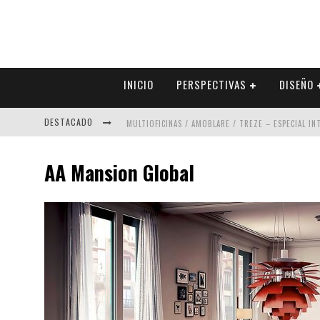
INICIO
PERSPECTIVAS
DISEÑO
DESTACADO
MULTIOFICINAS / AMOBLARE / TREZE – ESPECIAL I
ABAD VERGARA ARQUITECTOS – ESPECIAL INTERIOR
AA Mansion Global
COLINEAL – ESPECIAL INTERIORISMO & DECORACIÓN
ADRIANA HOYOS DESIGN STUDIO – ESPECIAL INTER