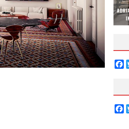
MUBB DESIGN STUDIO – ESPECIAL
ADRI
INTERIORISMO & DECORACIÓN 2026
I
F
F